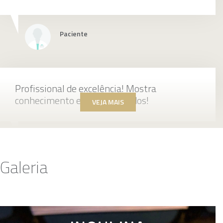
Paciente
Profissional de excelência! Mostra
conhecimento e traz resultados!
VEJA MAIS
Paciente
Galeria
Médica atenciosa e profissional, fez todas as
avaliações necessárias.