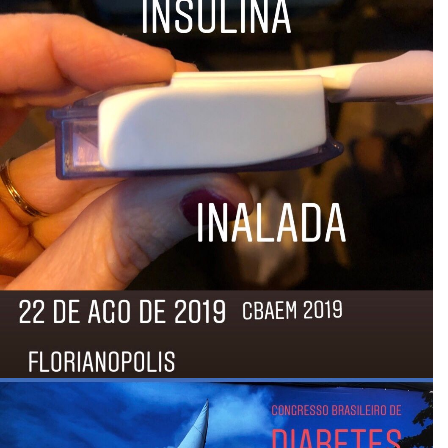
Paciente
Médica atenciosa, detalhista, segura, gostei
bastante.
Paciente
Consulta com calma, esclarecedora, sem
julgamentos e com muita paciência! Amei!
Também amei os lanchinhos do consultório.
Muito cuidado nos detalhes.