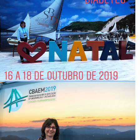
Paciente
Excelente atendimento e excelente
profissional! Atenciosa e cuidadosa nas
explicações
Paciente
Excelente médica, competente, atenta,
escuta o paciente. Examina com detalhes.