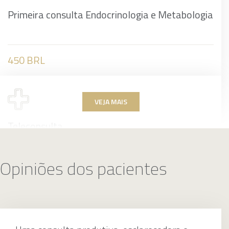
Primeira consulta Endocrinologia e Metabologia
450 BRL
VEJA MAIS
Teleconsulta
Opiniões dos pacientes
350 BRL